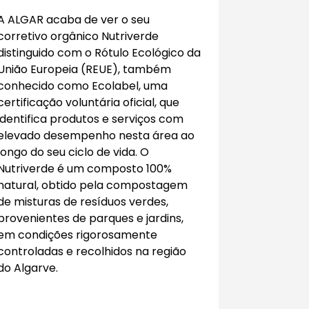
A ALGAR acaba de ver o seu
corretivo orgânico Nutriverde
distinguido com o Rótulo Ecológico da
União Europeia (REUE), também
conhecido como Ecolabel, uma
certificação voluntária oficial, que
identifica produtos e serviços com
elevado desempenho nesta área ao
longo do seu ciclo de vida. O
Nutriverde é um composto 100%
natural, obtido pela compostagem
de misturas de resíduos verdes,
provenientes de parques e jardins,
em condições rigorosamente
controladas e recolhidos na região
do Algarve.