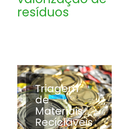
resíduos
Triagem
de
Materiais
Recicláveis