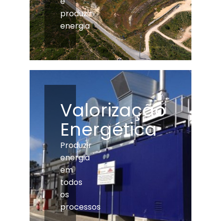
e
produzir
energia
Valorização
Energética
Produzir
energia
em
todos
os
processos