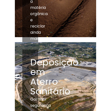
a
matéria
orgânica
e
reciclar
ainda
mais
Deposição
em
Aterro
Sanitário
Garantir
segurança