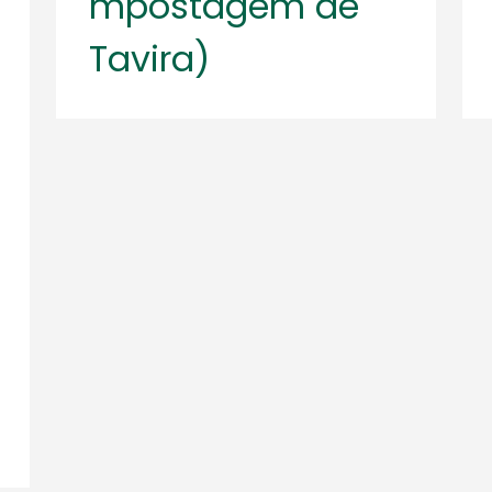
mpostagem de
Tavira)