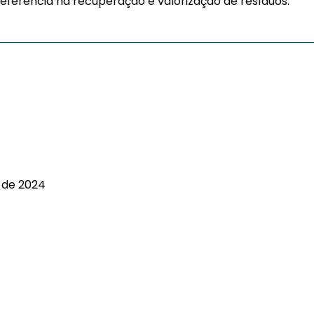
referência na recuperação e valorização de resíduos.
 de 2024