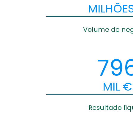
MILHÕE
Volume de neg
79
MIL €
Resultado líq