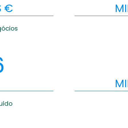
S €
MI
ócios
6
MI
uido