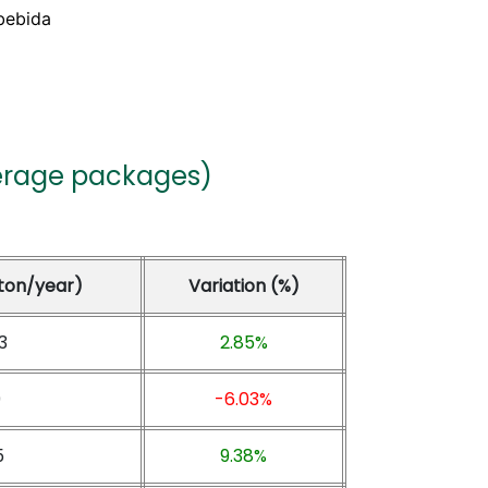
verage packages)
(ton/year)
Variation (%)
3
2.85%
9
-6.03%
5
9.38%