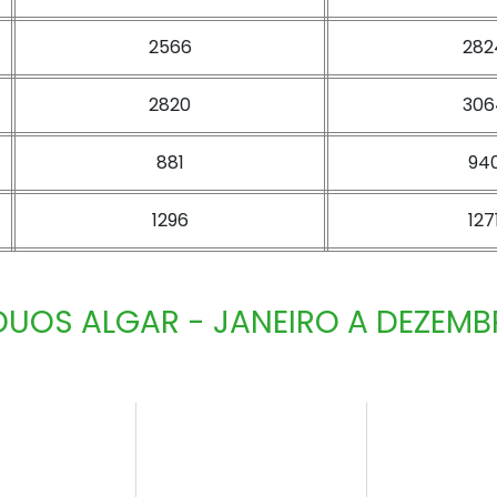
2566
282
2820
306
881
94
1296
127
DUOS ALGAR - JANEIRO A DEZEMB