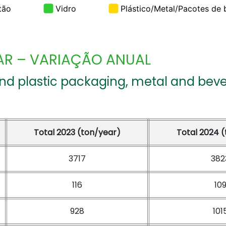
AR – VARIAÇÃO ANUAL
and plastic packaging, metal and be
Total 2023 (ton/year)
Total 2024 
3717
382
116
10
928
101