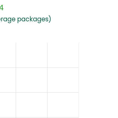
4
verage packages)